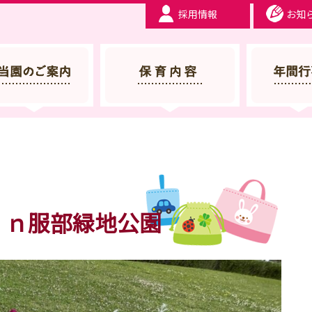
採用情報
お知
 服部幼稚園 | 大阪府豊中市
ｉｎ服部緑地公園