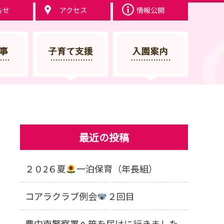
らせ
アクセス
情報公開
最近の投稿
２０2６夏
一泊保育（年長組）
コアラクラブ例会
２回目
豊中南警察署へ笹を届けに行きました