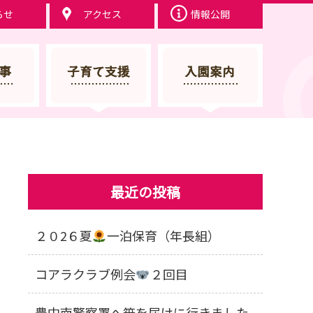
らせ
アクセス
情報公開
最近の投稿
２０2６夏
一泊保育（年長組）
コアラクラブ例会
２回目
豊中南警察署へ笹を届けに行きました